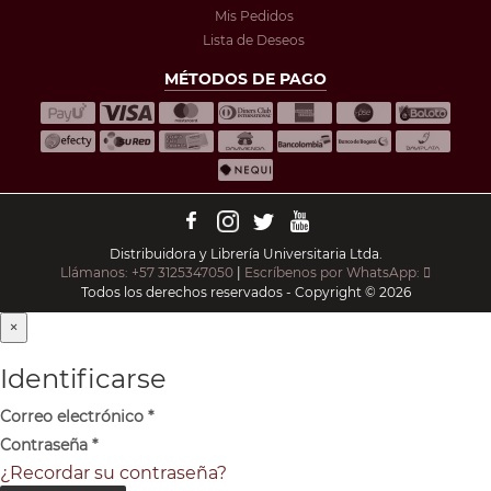
Mis Pedidos
Lista de Deseos
MÉTODOS DE PAGO
Distribuidora y Librería Universitaria Ltda.
Llámanos: +57 3125347050
|
Escríbenos por WhatsApp:
Todos los derechos reservados - Copyright © 2026
×
Identificarse
Correo electrónico
*
Contraseña
*
¿Recordar su contraseña?