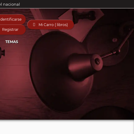
el nacional
Identificarse

Mi Carro ( libros)
Registrar
TEMAS