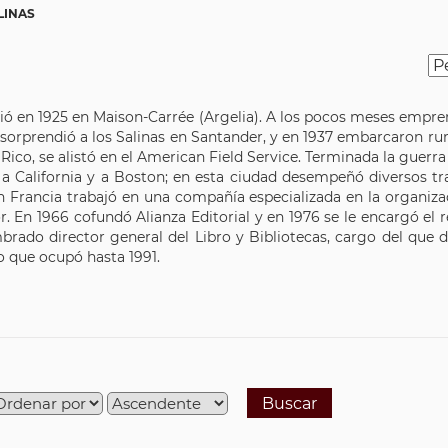
LINAS
ció en 1925 en Maison-Carrée (Argelia). A los pocos meses empren
il sorprendió a los Salinas en Santander, y en 1937 embarcaron r
Rico, se alistó en el American Field Service. Terminada la guer
ó a California y a Boston; en esta ciudad desempeñó diversos t
 Francia trabajó en una compañía especializada en la organizaci
r. En 1966 cofundó Alianza Editorial y en 1976 se le encargó el r
brado director general del Libro y Bibliotecas, cargo del que d
o que ocupó hasta 1991.
Buscar