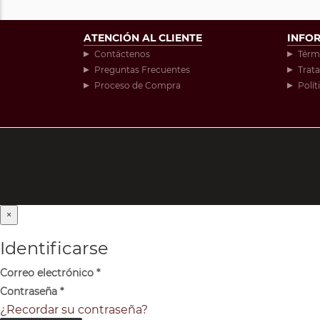
ATENCIÓN AL CLIENTE
INFO
Contáctenos
Térm
Preguntas Frecuentes
Trat
Proceso de Compra
Polít
×
Identificarse
Correo electrónico
*
Contraseña
*
¿Recordar su contraseña?