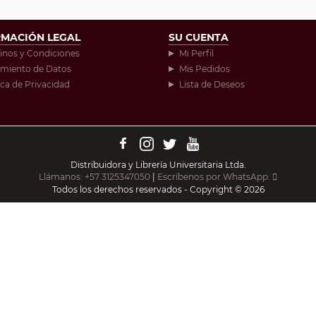
RMACIÓN LEGAL
SU CUENTA
inos y Condiciones
Mi Perfil
amiento de Datos
Mis Pedidos
ica de Privacidad
Lista de Deseos
Distribuidora y Librería Universitaria Ltda.
Llámanos: +57 3125347050
|
Escríbenos por WhatsApp:
Todos los derechos reservados - Copyright © 2026