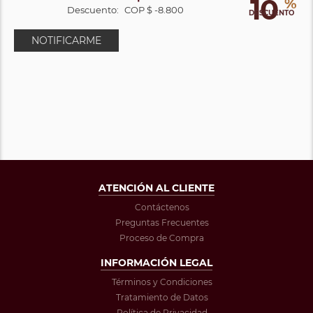
10
%
Descuento:
COP $ -8.800
DESCUENTO
NOTIFICARME
ATENCIÓN AL CLIENTE
Contáctenos
Preguntas Frecuentes
Proceso de Compra
INFORMACIÓN LEGAL
Términos y Condiciones
Tratamiento de Datos
Política de Privacidad