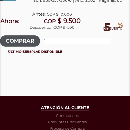
Isbn: 950-557-506-8 | Año: 2002 | Páginas: 80
Antes:
COP
$ 10.000
$ 9.500
Ahora:
COP
5
%
Descuento:
COP $ -500
DESCUENTO
ÚLTIMO EJEMPLAR DISPONIBLE
ATENCIÓN AL CLIENTE
Contáctenos
Preguntas Frecuentes
Proceso de Compra