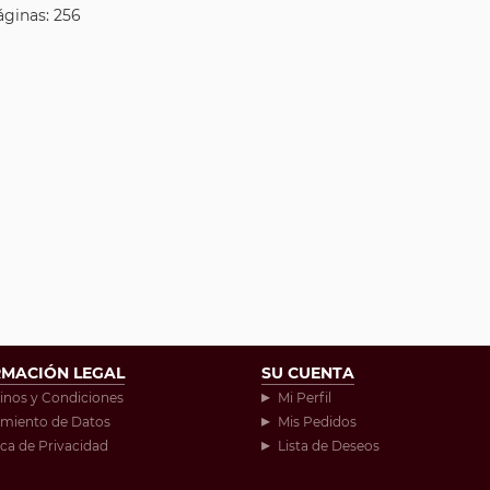
áginas: 256
RMACIÓN LEGAL
SU CUENTA
inos y Condiciones
Mi Perfil
amiento de Datos
Mis Pedidos
ica de Privacidad
Lista de Deseos