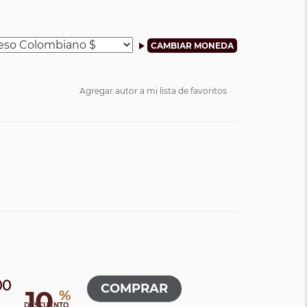
Agregar autor a mi lista de favoritos
00
10
%
0
DESCUENTO