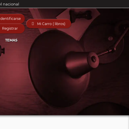
el nacional
Identificarse

Mi Carro ( libros)
Registrar
TEMAS