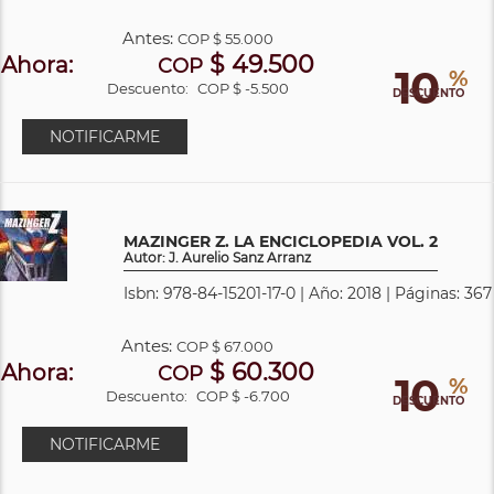
Antes:
COP
$ 55.000
$ 49.500
Ahora:
COP
10
%
Descuento:
COP $ -5.500
DESCUENTO
NOTIFICARME
MAZINGER Z. LA ENCICLOPEDIA VOL. 2
Autor: J. Aurelio Sanz Arranz
Isbn: 978-84-15201-17-0 | Año: 2018 | Páginas: 367
Antes:
COP
$ 67.000
$ 60.300
Ahora:
COP
10
%
Descuento:
COP $ -6.700
DESCUENTO
NOTIFICARME