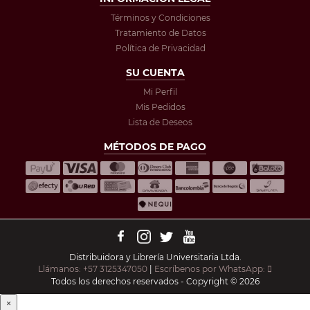
Términos y Condiciones
Tratamiento de Datos
Política de Privacidad
SU CUENTA
Mi Perfil
Mis Pedidos
Lista de Deseos
MÉTODOS DE PAGO
Distribuidora y Librería Universitaria Ltda.
Llámanos: +57 3125347050
|
Escríbenos por WhatsApp:
Todos los derechos reservados - Copyright © 2026
×