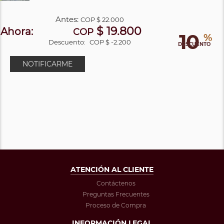
Antes:
COP
$ 22.000
$ 19.800
Ahora:
COP
10
%
Descuento:
COP $ -2.200
DESCUENTO
NOTIFICARME
ATENCIÓN AL CLIENTE
Contáctenos
Preguntas Frecuentes
Proceso de Compra
INFORMACIÓN LEGAL