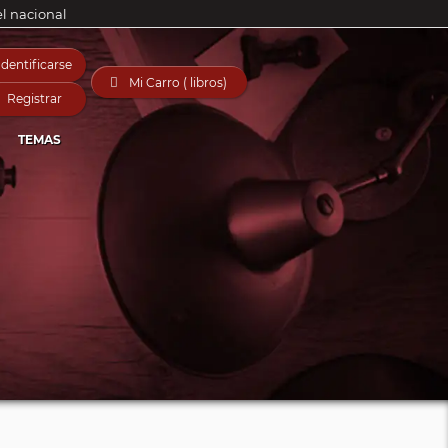
el nacional
Identificarse

Mi Carro ( libros)
Registrar
TEMAS