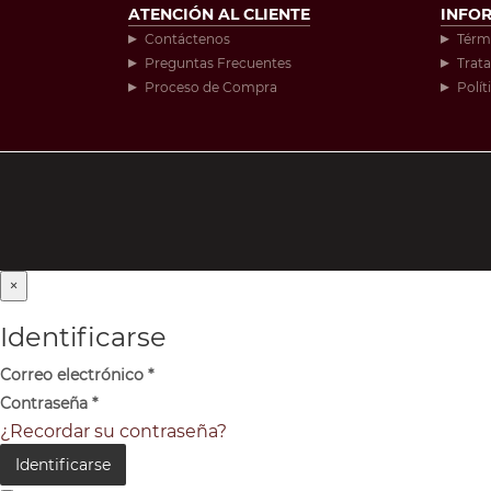
ATENCIÓN AL CLIENTE
INFO
Contáctenos
Térm
Preguntas Frecuentes
Trat
Proceso de Compra
Polít
×
Identificarse
Correo electrónico
*
Contraseña
*
¿Recordar su contraseña?
Identificarse