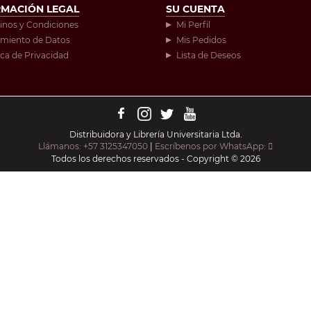
RMACIÓN LEGAL
SU CUENTA
inos y Condiciones
Mi Perfil
amiento de Datos
Mis Pedidos
ica de Privacidad
Lista de Deseos
Distribuidora y Librería Universitaria Ltda.
Llámanos: +57 3125347050
|
Escríbenos por WhatsApp:
Todos los derechos reservados - Copyright © 2026