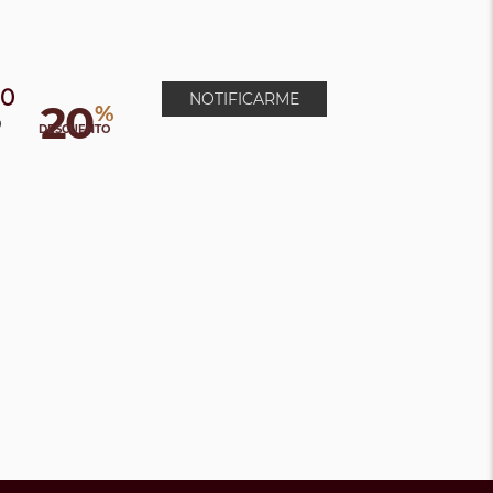
00
NOTIFICARME
20
%
0
DESCUENTO