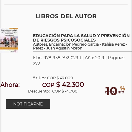
LIBROS DEL AUTOR
EDUCACIÓN PARA LA SALUD Y PREVENCIÓN
DE RIESGOS PSICOSOCIALES
Autores: Encarnación Pedrero García - Itahisa Pérez -
Pérez - Juan Agustín Morón
Isbn: 978-958-792-029-1 | Año: 2019 | Páginas:
272
Antes:
COP
$ 47.000
$ 42.300
Ahora:
COP
10
%
Descuento:
COP $ -4.700
DESCUENTO
NOTIFICARME