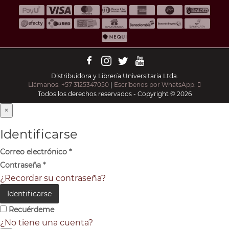
Distribuidora y Librería Universitaria Ltda.
Llámanos: +57 3125347050
|
Escríbenos por WhatsApp:
Todos los derechos reservados - Copyright © 2026
×
Identificarse
Correo electrónico
*
Contraseña
*
¿Recordar su contraseña?
Identificarse
Recuérdeme
¿No tiene una cuenta?