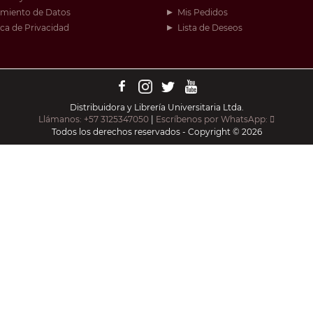
amiento de Datos
Mis Pedidos
ica de Privacidad
Lista de Deseos
Distribuidora y Librería Universitaria Ltda.
Llámanos: +57 3125347050
|
Escríbenos por WhatsApp:
Todos los derechos reservados - Copyright © 2026