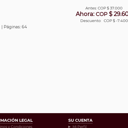
Antes:
COP
$ 37.000
Ahora:
$ 29.6
COP
Descuento:
COP $ -7.400
 | Páginas: 64
RMACIÓN LEGAL
SU CUENTA
inos y Condiciones
Mi Perfil