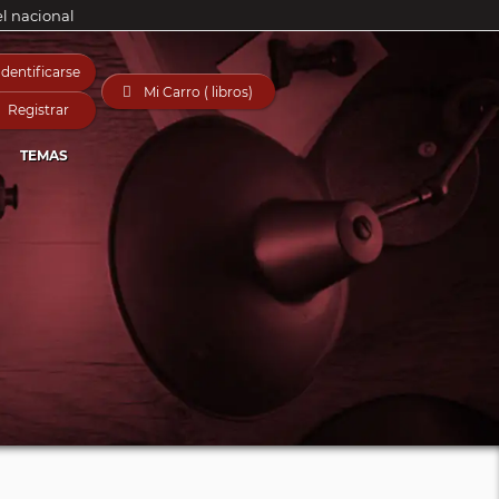
el nacional
Identificarse

Mi Carro ( libros)
Registrar
TEMAS