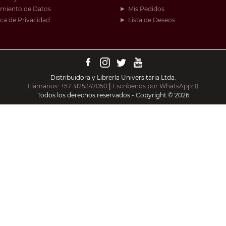
amiento de Datos
Mis Pedidos
ica de Privacidad
Lista de Deseos
Distribuidora y Librería Universitaria Ltda.
Llámanos: +57 3125347050
|
Escríbenos por WhatsApp:
Todos los derechos reservados - Copyright © 2026