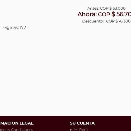
Antes:
COP
$ 63.000
Ahora:
$ 56.7
COP
Descuento:
COP $ -6.300
| Páginas: 172
RMACIÓN LEGAL
SU CUENTA
inos y Condiciones
Mi Perfil