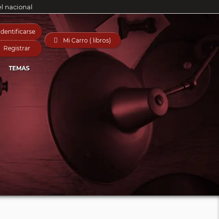
el nacional
Identificarse

Mi Carro ( libros)
Registrar
TEMAS