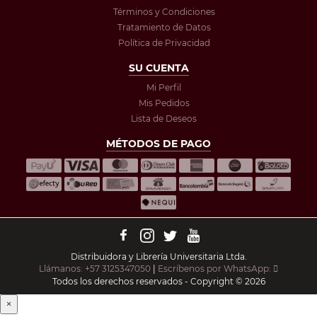
Términos y Condiciones
Tratamiento de Datos
Política de Privacidad
SU CUENTA
Mi Perfil
Mis Pedidos
Lista de Deseos
MÉTODOS DE PAGO
Distribuidora y Librería Universitaria Ltda.
Llámanos: +57 3125347050
|
Escríbenos por WhatsApp:
Todos los derechos reservados - Copyright © 2026
×