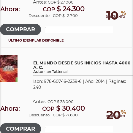
Antes:
COP
$ 27.000
$ 24.300
Ahora:
COP
10
%
Descuento:
COP $ -2.700
DESCUENTO
ÚLTIMO EJEMPLAR DISPONIBLE
EL MUNDO DESDE SUS INICIOS HASTA 4000
A. C.
Autor: Ian Tattersall
Isbn: 978-607-16-2239-6 | Año: 2014 | Páginas:
240
Antes:
COP
$ 38.000
$ 30.400
Ahora:
COP
20
%
Descuento:
COP $ -7.600
DESCUENTO