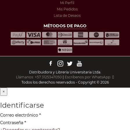
Mi Perfil
Mis Pedidos
Lista de Deseos
MÉTODOS DE PAGO
Distribuidora y Librería Universitaria Ltda.
Llámanos: +57 3125347050
|
Escríbenos por WhatsApp:
Todos los derechos reservados - Copyright © 2026
×
Identificarse
Correo electrónico
*
Contraseña
*