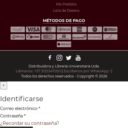
Mis Pedidos
Lista de Deseos
MÉTODOS DE PAGO
Distribuidora y Librería Universitaria Ltda.
Llámanos: +57 3125347050
|
Escríbenos por WhatsApp:
Todos los derechos reservados - Copyright © 2026
×
Identificarse
Correo electrónico
*
Contraseña
*
¿Recordar su contraseña?