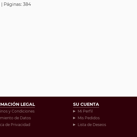
 | Páginas: 384
RMACIÓN LEGAL
SU CUENTA
inos y Condiciones
Mi Perfil
amiento de Datos
Mis Pedidos
ica de Privacidad
Lista de Deseos