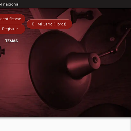
el nacional
Identificarse

Mi Carro ( libros)
Registrar
TEMAS