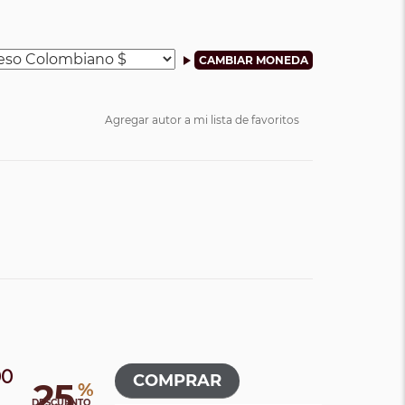
Agregar autor a mi lista de favoritos
00
25
%
0
DESCUENTO