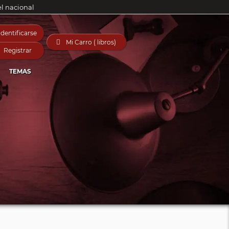
el nacional
Identificarse

Mi Carro ( libros)
Registrar
TEMAS