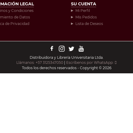
RMACIÓN LEGAL
SU CUENTA
inos y Condiciones
Mi Perfil
amiento de Datos
Mis Pedidos
ica de Privacidad
Lista de Deseos
Distribuidora y Librería Universitaria Ltda.
Llámanos: +57 3125347050
|
Escríbenos por WhatsApp:
Todos los derechos reservados - Copyright © 2026