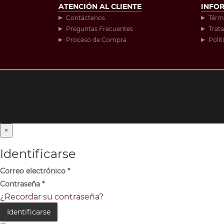
ATENCIÓN AL CLIENTE
INFO
Contáctenos
Térm
Preguntas Frecuentes
Trat
Proceso de Compra
Polít
×
Identificarse
Correo electrónico
*
Contraseña
*
¿Recordar su contraseña?
Identificarse