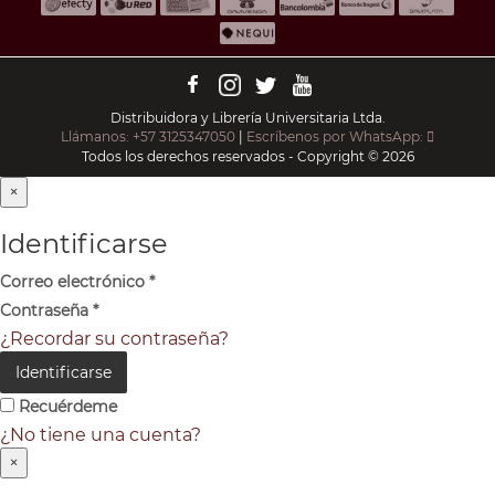
Distribuidora y Librería Universitaria Ltda.
Llámanos: +57 3125347050
|
Escríbenos por WhatsApp:
Todos los derechos reservados - Copyright © 2026
×
Identificarse
Correo electrónico
*
Contraseña
*
¿Recordar su contraseña?
Identificarse
Recuérdeme
¿No tiene una cuenta?
×