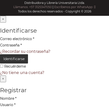
Distribuidora y Librería Universitaria Ltda.
Llámanos: +57 3125347050
|
Escríbenos por WhatsApp:
Todos los derechos reservados - Copyright © 2026
×
Identificarse
Correo electrónico
*
Contraseña
*
¿Recordar su contraseña?
Identificarse
Recuérdeme
¿No tiene una cuenta?
×
Registrar
Nombre
*
Usuario
*