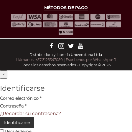
MÉTODOS DE PAGO
Distribuidora y Librería Universitaria Ltda.
Llámanos: +57 3125347050
|
Escríbenos por WhatsApp:
Todos los derechos reservados - Copyright © 2026
×
Identificarse
Correo electrónico
*
Contraseña
*
¿Recordar su contraseña?
Identificarse
Recuérdeme