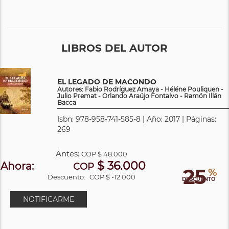
LIBROS DEL AUTOR
EL LEGADO DE MACONDO
Autores: Fabio Rodríguez Amaya - Héléne Pouliquen -
Julio Premat - Orlando Araújo Fontalvo - Ramón Illán
Bacca
Isbn: 978-958-741-585-8 | Año: 2017 | Páginas:
269
Antes:
COP
$ 48.000
$ 36.000
Ahora:
COP
25
%
Descuento:
COP $ -12.000
DESCUENTO
NOTIFICARME