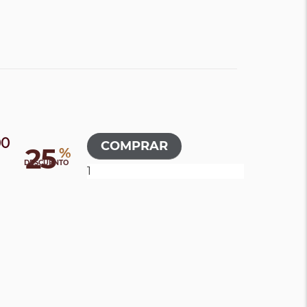
00
25
%
DESCUENTO