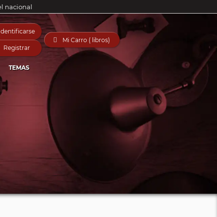
el nacional
Identificarse

Mi Carro ( libros)
Registrar
TEMAS