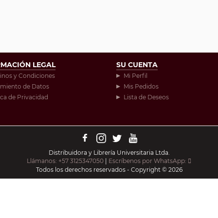
RMACIÓN LEGAL
SU CUENTA
inos y Condiciones
Mi Perfil
amiento de Datos
Mis Pedidos
ica de Privacidad
Lista de Deseos
Distribuidora y Librería Universitaria Ltda.
Llámanos: +57 3125347050
|
Escríbenos por WhatsApp:
Todos los derechos reservados - Copyright © 2026