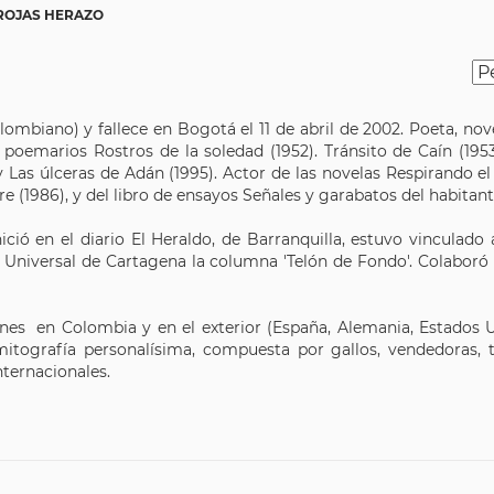
ROJAS HERAZO
ombiano) y fallece en Bogotá el 11 de abril de 2002. Poeta, novel
poemarios Rostros de la soledad (1952). Tránsito de Caín (1953
y Las úlceras de Adán (1995). Actor de las novelas Respirando el
re (1986), y del libro de ensayos Señales y garabatos del habitant
ició en el diario El Heraldo, de Barranquilla, estuvo vinculado a
l Universal de Cartagena la columna 'Telón de Fondo'. Colabor
nes en Colombia y en el exterior (España, Alemania, Estados 
itografía personalísima, compuesta por gallos, vendedoras, t
nternacionales.