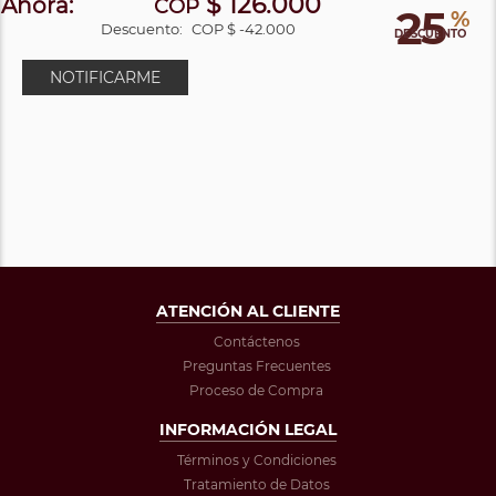
$ 126.000
Ahora:
COP
25
%
Descuento:
COP $ -42.000
DESCUENTO
NOTIFICARME
ATENCIÓN AL CLIENTE
Contáctenos
Preguntas Frecuentes
Proceso de Compra
INFORMACIÓN LEGAL
Términos y Condiciones
Tratamiento de Datos