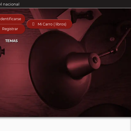
el nacional
Identificarse

Mi Carro ( libros)
Registrar
TEMAS