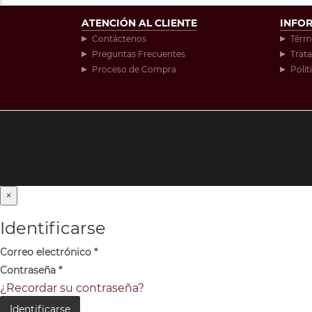
ATENCIÓN AL CLIENTE
INFO
Contáctenos
Térm
Preguntas Frecuentes
Trat
Proceso de Compra
Polít
×
Identificarse
Correo electrónico
*
Contraseña
*
¿Recordar su contraseña?
Identificarse