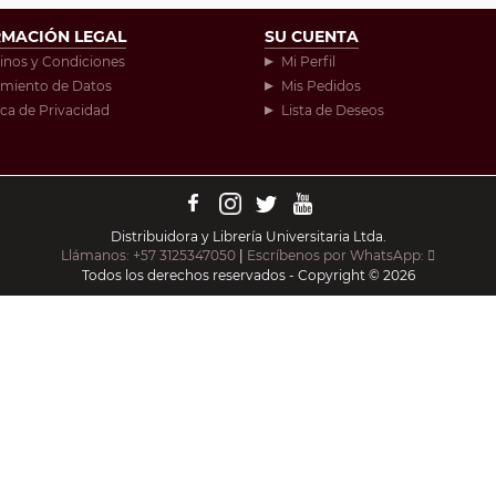
RMACIÓN LEGAL
SU CUENTA
inos y Condiciones
Mi Perfil
amiento de Datos
Mis Pedidos
ica de Privacidad
Lista de Deseos
Distribuidora y Librería Universitaria Ltda.
Llámanos: +57 3125347050
|
Escríbenos por WhatsApp:
Todos los derechos reservados - Copyright © 2026