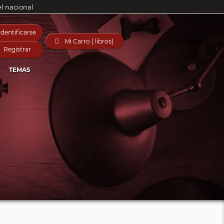
el nacional
Identificarse

Mi Carro ( libros)
Registrar
TEMAS