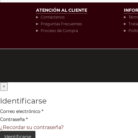
ATENCIÓN AL CLIENTE
INFO
Contáctenos
Térm
Preguntas Frecuentes
Trat
Proceso de Compra
Polít
×
Identificarse
Correo electrónico
*
Contraseña
*
¿Recordar su contraseña?
Identificarse