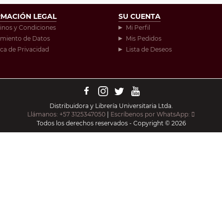
RMACIÓN LEGAL
SU CUENTA
inos y Condiciones
Mi Perfil
amiento de Datos
Mis Pedidos
ica de Privacidad
Lista de Deseos
Distribuidora y Librería Universitaria Ltda.
Llámanos: +57 3125347050
|
Escríbenos por WhatsApp:
Todos los derechos reservados - Copyright © 2026