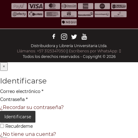
Distribuidora y Librería Universitaria Ltda.
Llámanos: +57 3125347050
|
Escríbenos por WhatsApp:
Todos los derechos reservados - Copyright © 2026
×
Identificarse
Correo electrónico
*
Contraseña
*
¿Recordar su contraseña?
Identificarse
Recuérdeme
¿No tiene una cuenta?