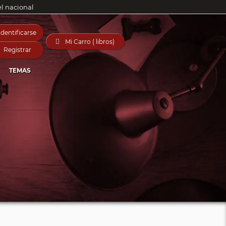
el nacional
Identificarse

Mi Carro ( libros)
Registrar
TEMAS