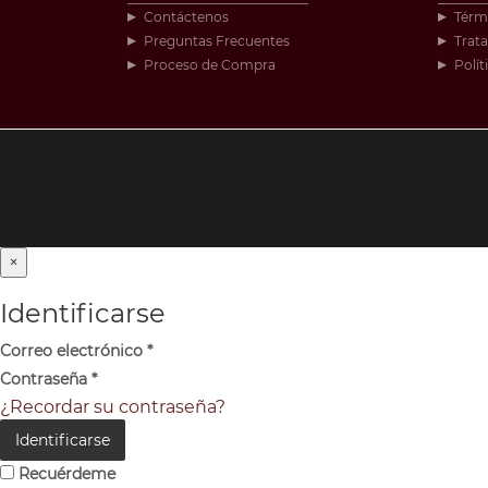
Contáctenos
Térm
Preguntas Frecuentes
Trat
Proceso de Compra
Polít
×
Identificarse
Correo electrónico
*
Contraseña
*
¿Recordar su contraseña?
Identificarse
Recuérdeme