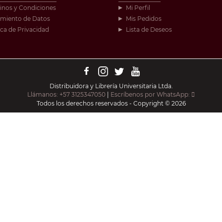
inos y Condiciones
Mi Perfil
amiento de Datos
Mis Pedidos
ica de Privacidad
Lista de Deseos
Distribuidora y Librería Universitaria Ltda.
Llámanos: +57 3125347050
|
Escríbenos por WhatsApp:
Todos los derechos reservados - Copyright © 2026