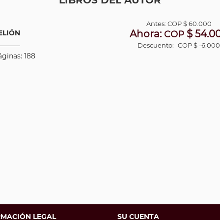
LIBROS DEL AUTOR
Antes:
COP
$ 60.000
Ahora:
$ 54.0
ELIÓN
COP
Descuento:
COP $ -6.00
áginas: 188
RMACIÓN LEGAL
SU CUENTA