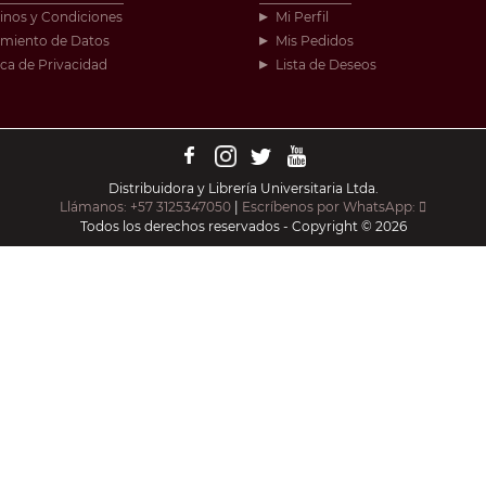
inos y Condiciones
Mi Perfil
amiento de Datos
Mis Pedidos
ica de Privacidad
Lista de Deseos
Distribuidora y Librería Universitaria Ltda.
Llámanos: +57 3125347050
|
Escríbenos por WhatsApp:
Todos los derechos reservados - Copyright © 2026