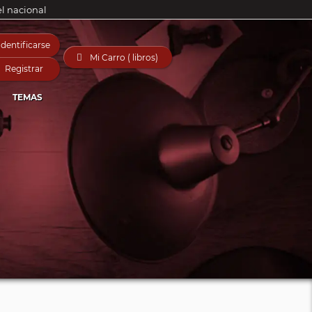
el nacional
Identificarse

Mi Carro ( libros)
Registrar
TEMAS