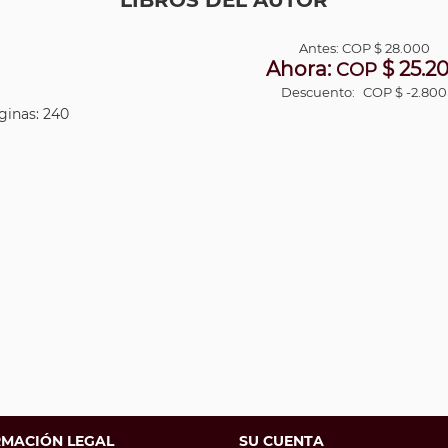
LIBROS DEL AUTOR
Antes:
COP
$ 28.000
Ahora:
$ 25.2
COP
Descuento:
COP $ -2.800
áginas: 240
RMACIÓN LEGAL
SU CUENTA