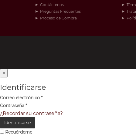
Contáctenos
Térm
Preguntas Frecuentes
Trat
Proceso de Compra
Polít
×
Identificarse
Correo electrónico
*
Contraseña
*
¿Recordar su contraseña?
Identificarse
Recuérdeme