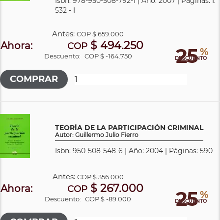
Isbn: 978-950-508-792-1 | Año: 2007 | Páginas: I.
532 - I
Antes:
COP
$ 659.000
$ 494.250
Ahora:
COP
25
%
Descuento:
COP $ -164.750
DESCUENTO
TEORÍA DE LA PARTICIPACIÓN CRIMINAL
Autor: Guillermo Julio Fierro
Isbn: 950-508-548-6 | Año: 2004 | Páginas: 590
Antes:
COP
$ 356.000
$ 267.000
Ahora:
COP
25
%
Descuento:
COP $ -89.000
DESCUENTO