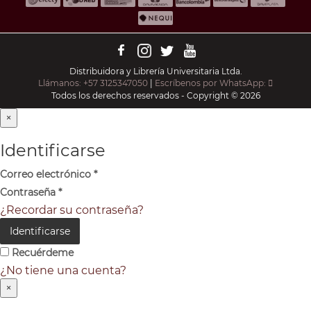
Distribuidora y Librería Universitaria Ltda.
Llámanos: +57 3125347050
|
Escríbenos por WhatsApp:
Todos los derechos reservados - Copyright © 2026
×
Identificarse
Correo electrónico
*
Contraseña
*
¿Recordar su contraseña?
Identificarse
Recuérdeme
¿No tiene una cuenta?
×