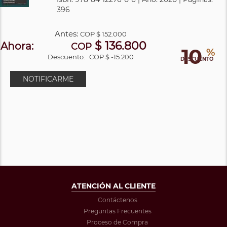
396
Antes:
COP
$ 152.000
$ 136.800
Ahora:
COP
10
%
Descuento:
COP $ -15.200
DESCUENTO
NOTIFICARME
ATENCIÓN AL CLIENTE
Contáctenos
Preguntas Frecuentes
Proceso de Compra