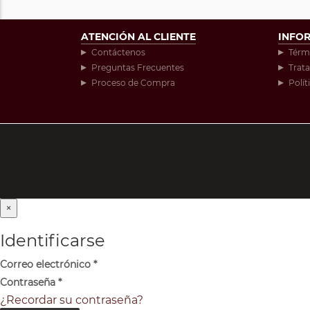
ATENCIÓN AL CLIENTE
INFO
Contáctenos
Térm
Preguntas Frecuentes
Trat
Proceso de Compra
Polít
×
Identificarse
Correo electrónico
*
Contraseña
*
¿Recordar su contraseña?