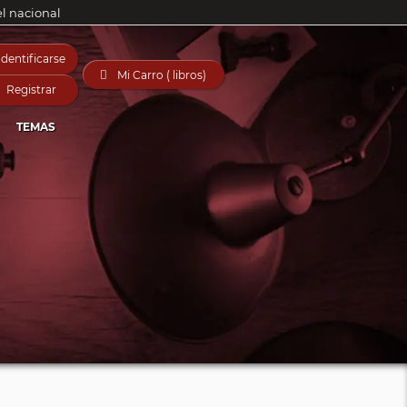
el nacional
Identificarse

Mi Carro ( libros)
Registrar
TEMAS