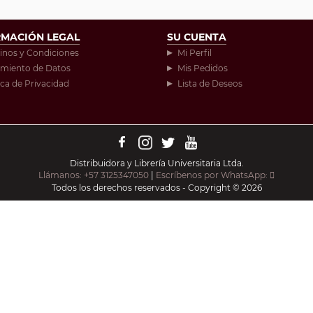
RMACIÓN LEGAL
SU CUENTA
inos y Condiciones
Mi Perfil
amiento de Datos
Mis Pedidos
ica de Privacidad
Lista de Deseos
Distribuidora y Librería Universitaria Ltda.
Llámanos: +57 3125347050
|
Escríbenos por WhatsApp:
Todos los derechos reservados - Copyright © 2026