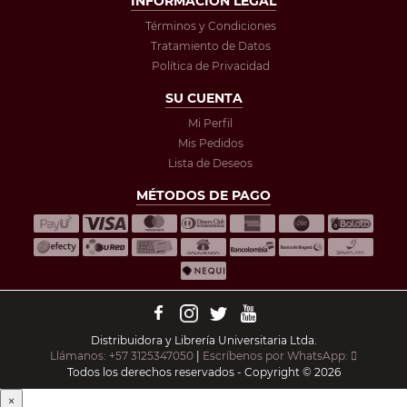
INFORMACIÓN LEGAL
Términos y Condiciones
Tratamiento de Datos
Política de Privacidad
SU CUENTA
Mi Perfil
Mis Pedidos
Lista de Deseos
MÉTODOS DE PAGO
Distribuidora y Librería Universitaria Ltda.
Llámanos: +57 3125347050
|
Escríbenos por WhatsApp:
Todos los derechos reservados - Copyright © 2026
×