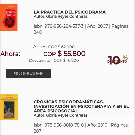
LA PRÁCTICA DEL PSICODRAMA
Autor: Gloria Reyes Contreras
Isbn: 978-956-284-537-3 | Año: 2007 | Páginas:
240
Antes:
COP
$ 62.000
$ 55.800
Ahora:
COP
10
%
Descuento:
COP $ -6.200
DESCUENTO
NOTIFICARME
CRÓNICAS PSICODRAMÁTICAS.
INVESTIGACIÓN EN PSICOTERAPIA Y EN EL
ÁREA PSICOSOCIAL
Autor: Gloria Reyes Contreras
Isbn: 978-956-8018-78-8 | Año: 2010 | Páginas:
287