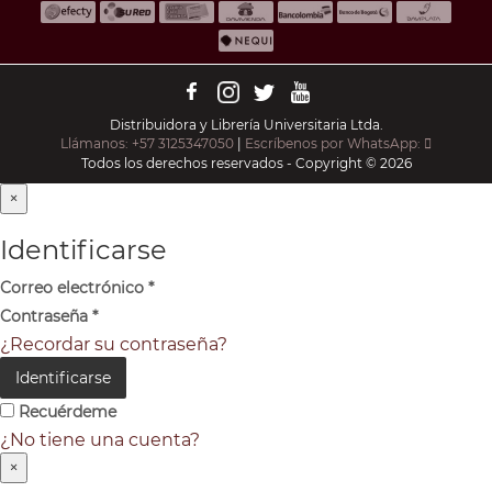
Distribuidora y Librería Universitaria Ltda.
Llámanos: +57 3125347050
|
Escríbenos por WhatsApp:
Todos los derechos reservados - Copyright © 2026
×
Identificarse
Correo electrónico
*
Contraseña
*
¿Recordar su contraseña?
Identificarse
Recuérdeme
¿No tiene una cuenta?
×