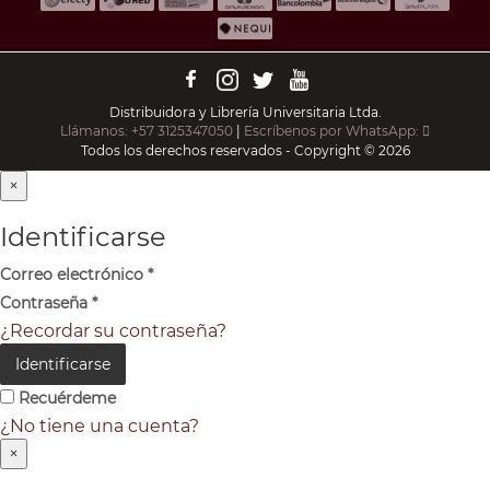
Distribuidora y Librería Universitaria Ltda.
Llámanos: +57 3125347050
|
Escríbenos por WhatsApp:
Todos los derechos reservados - Copyright © 2026
×
Identificarse
Correo electrónico
*
Contraseña
*
¿Recordar su contraseña?
Identificarse
Recuérdeme
¿No tiene una cuenta?
×