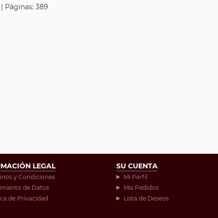
 | Páginas: 389
RMACIÓN LEGAL
SU CUENTA
inos y Condiciones
Mi Perfil
amiento de Datos
Mis Pedidos
ica de Privacidad
Lista de Deseos