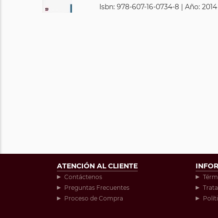
Isbn: 978-607-16-0734-8 | Año: 2014
ATENCIÓN AL CLIENTE
INFO
Contáctenos
Térm
Preguntas Frecuentes
Trat
Proceso de Compra
Polít