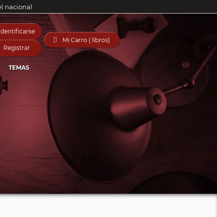
el nacional
Identificarse

Mi Carro ( libros)
Registrar
TEMAS