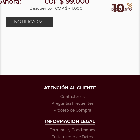
$ 99.000
Ahora:
COP
10
%
Descuento:
COP $ -11.000
DESCUENTO
NOTIFICARME
ATENCIÓN AL CLIENTE
Contáctenos
Preguntas Frecuentes
Proceso de Compra
INFORMACIÓN LEGAL
Términos y Condiciones
Tratamiento de Datos