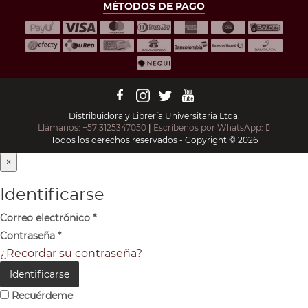
MÉTODOS DE PAGO
Distribuidora y Librería Universitaria Ltda.
Llámanos: +57 3125347050
|
Escríbenos por WhatsApp:
Todos los derechos reservados - Copyright © 2026
×
Identificarse
Correo electrónico
*
Contraseña
*
¿Recordar su contraseña?
Identificarse
Recuérdeme