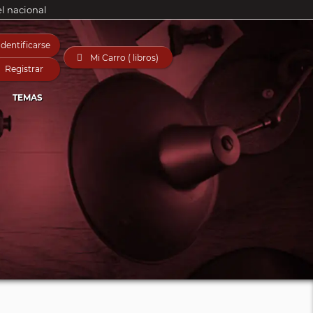
el nacional
Identificarse

Mi Carro ( libros)
Registrar
TEMAS