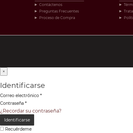
Contáctenos
Térm
Preguntas Frecuentes
Trat
Proceso de Compra
Polít
×
Identificarse
Correo electrónico
*
Contraseña
*
¿Recordar su contraseña?
Identificarse
Recuérdeme