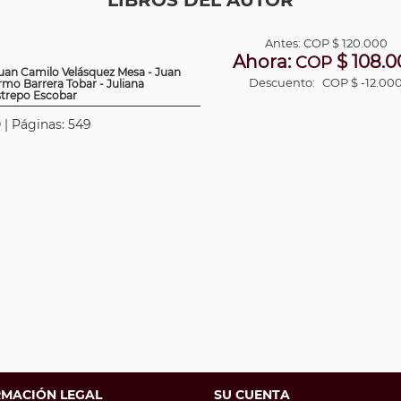
LIBROS DEL AUTOR
Antes:
COP
$ 120.000
Ahora:
$ 108.0
COP
 Juan Camilo Velásquez Mesa - Juan
Descuento:
COP $ -12.00
mo Barrera Tobar - Juliana
strepo Escobar
 | Páginas: 549
RMACIÓN LEGAL
SU CUENTA