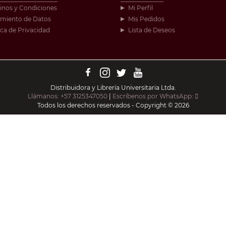
inos y Condiciones
Mi Perfil
amiento de Datos
Mis Pedidos
ica de Privacidad
Lista de Deseos
Distribuidora y Librería Universitaria Ltda.
Llámanos: +57 3125347050
|
Escríbenos por WhatsApp:
Todos los derechos reservados - Copyright © 2026