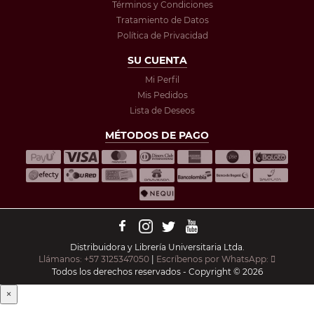
Términos y Condiciones
Tratamiento de Datos
Política de Privacidad
SU CUENTA
Mi Perfil
Mis Pedidos
Lista de Deseos
MÉTODOS DE PAGO
Distribuidora y Librería Universitaria Ltda.
Llámanos: +57 3125347050
|
Escríbenos por WhatsApp:
Todos los derechos reservados - Copyright © 2026
×