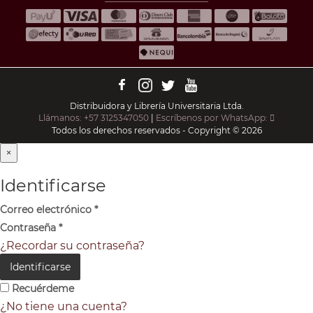
Distribuidora y Librería Universitaria Ltda.
Llámanos: +57 3125347050
|
Escríbenos por WhatsApp:
Todos los derechos reservados - Copyright © 2026
×
Identificarse
Correo electrónico
*
Contraseña
*
¿Recordar su contraseña?
Identificarse
Recuérdeme
¿No tiene una cuenta?