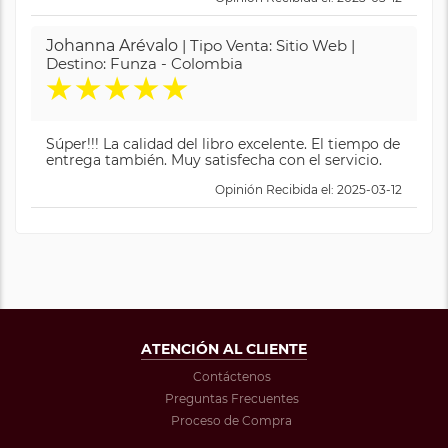
Johanna Arévalo
| Tipo Venta: Sitio Web |
Destino: Funza - Colombia
★
★
★
★
★
Súper!!! La calidad del libro excelente. El tiempo de
entrega también. Muy satisfecha con el servicio.
Opinión Recibida el: 2025-03-12
ATENCIÓN AL CLIENTE
Contáctenos
Preguntas Frecuentes
Proceso de Compra