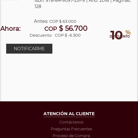
Isbn: 978-84-9097-251-9 | Año: 2016 | Páginas:
128
Antes:
COP
$ 63.000
$ 56.700
Ahora:
COP
10
%
Descuento:
COP $ -6.300
DESCUENTO
NOTIFICARME
ATENCIÓN AL CLIENTE
Contáctenos
Preguntas Frecuentes
Proceso de Compra