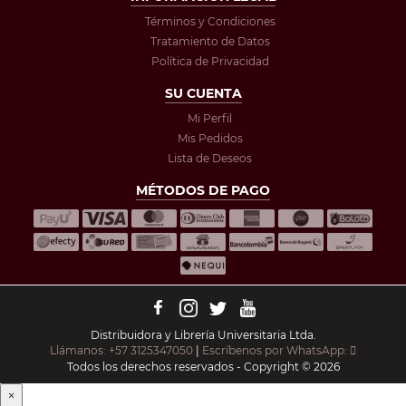
Términos y Condiciones
Tratamiento de Datos
Política de Privacidad
SU CUENTA
Mi Perfil
Mis Pedidos
Lista de Deseos
MÉTODOS DE PAGO
Distribuidora y Librería Universitaria Ltda.
Llámanos: +57 3125347050
|
Escríbenos por WhatsApp:
Todos los derechos reservados - Copyright © 2026
×