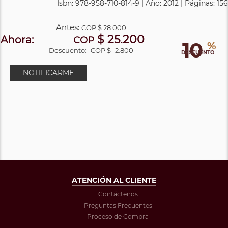
Isbn: 978-958-710-814-9 | Año: 2012 | Páginas: 156
Antes:
COP
$ 28.000
$ 25.200
Ahora:
COP
10
%
Descuento:
COP $ -2.800
DESCUENTO
NOTIFICARME
ATENCIÓN AL CLIENTE
Contáctenos
Preguntas Frecuentes
Proceso de Compra