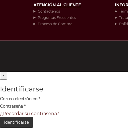
ATENCIÓN AL CLIENTE
INFO
Contáctenos
Térm
Preguntas Frecuentes
Trat
Proceso de Compra
Polít
×
Identificarse
Correo electrónico
*
Contraseña
*
¿Recordar su contraseña?
Identificarse