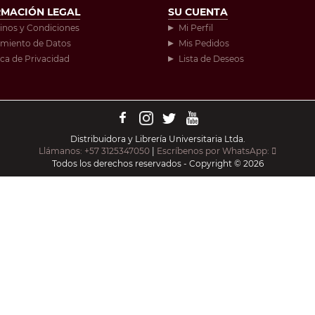
RMACIÓN LEGAL
SU CUENTA
inos y Condiciones
Mi Perfil
amiento de Datos
Mis Pedidos
ica de Privacidad
Lista de Deseos
Distribuidora y Librería Universitaria Ltda.
Llámanos: +57 3125347050
|
Escríbenos por WhatsApp:
Todos los derechos reservados - Copyright © 2026