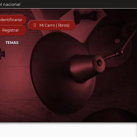
el nacional
Identificarse

Mi Carro ( libros)
Registrar
TEMAS