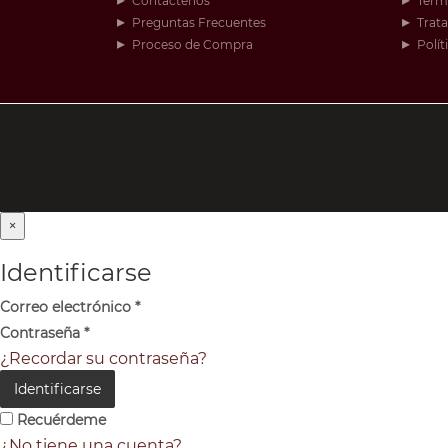
Contáctenos
Térm
Preguntas Frecuentes
Trat
Proceso de Compra
Polít
×
Identificarse
Correo electrónico
*
Contraseña
*
¿Recordar su contraseña?
Identificarse
Recuérdeme
¿No tiene una cuenta?