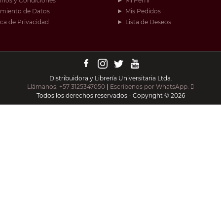
inos y Condiciones
Mi Perfil
amiento de Datos
Mis Pedidos
ica de Privacidad
Lista de Deseos
Distribuidora y Librería Universitaria Ltda.
Llámanos: +57 3125347050
|
Escríbenos por WhatsApp:
Todos los derechos reservados - Copyright © 2026