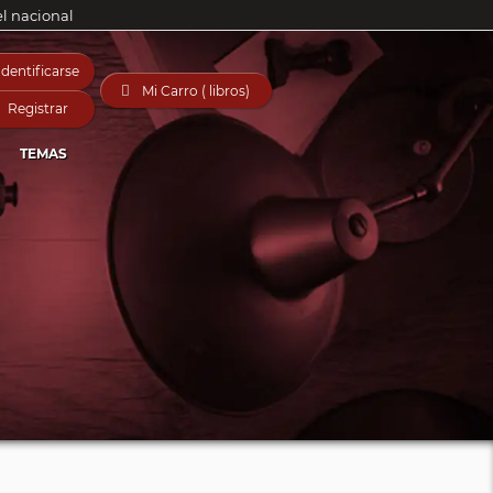
el nacional
Identificarse

Mi Carro ( libros)
Registrar
TEMAS