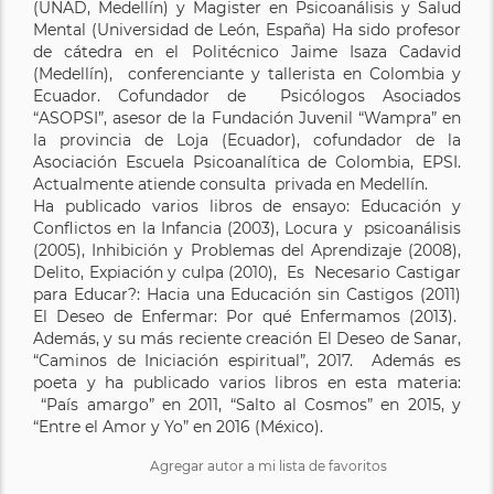
(UNAD, Medellín) y Magister en Psicoanálisis y Salud
Mental (Universidad de León, España) Ha sido profesor
de cátedra en el Politécnico Jaime Isaza Cadavid
(Medellín), conferenciante y tallerista en Colombia y
Ecuador. Cofundador de Psicólogos Asociados
“ASOPSI”, asesor de la Fundación Juvenil “Wampra” en
la provincia de Loja (Ecuador), cofundador de la
Asociación Escuela Psicoanalítica de Colombia, EPSI.
Actualmente atiende consulta privada en Medellín.
Ha publicado varios libros de ensayo: Educación y
Conflictos en la Infancia (2003), Locura y psicoanálisis
(2005), Inhibición y Problemas del Aprendizaje (2008),
Delito, Expiación y culpa (2010), Es Necesario Castigar
para Educar?: Hacia una Educación sin Castigos (2011)
El Deseo de Enfermar: Por qué Enfermamos (2013).
Además, y su más reciente creación El Deseo de Sanar,
“Caminos de Iniciación espiritual”, 2017. Además es
poeta y ha publicado varios libros en esta materia:
“País amargo” en 2011, “Salto al Cosmos” en 2015, y
“Entre el Amor y Yo” en 2016 (México).
Agregar autor a mi lista de favoritos