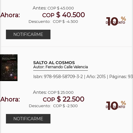
Antes:
COP
$ 45.000
$ 40.500
Ahora:
COP
10
%
Descuento:
COP $ -4.500
DESCUENTO
NOTIFICARME
SALTO AL COSMOS
Autor: Fernando Calle Valencia
Isbn: 978-958-58709-3-2 | Año: 2015 | Páginas: 93
Antes:
COP
$ 25.000
$ 22.500
Ahora:
COP
10
%
Descuento:
COP $ -2.500
DESCUENTO
NOTIFICARME