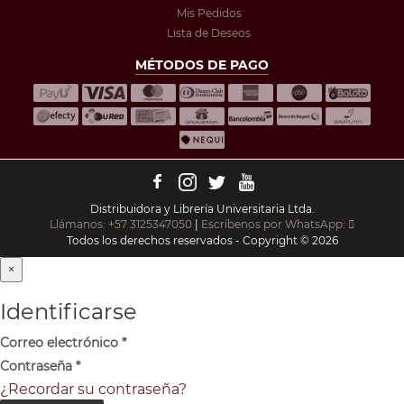
Mis Pedidos
Lista de Deseos
MÉTODOS DE PAGO
Distribuidora y Librería Universitaria Ltda.
Llámanos: +57 3125347050
|
Escríbenos por WhatsApp:
Todos los derechos reservados - Copyright © 2026
×
Identificarse
Correo electrónico
*
Contraseña
*
¿Recordar su contraseña?