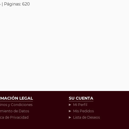
 | Páginas: 620
RMACIÓN LEGAL
SU CUENTA
inos y Condiciones
Mi Perfil
amiento de Datos
Mis Pedidos
ica de Privacidad
Lista de Deseos