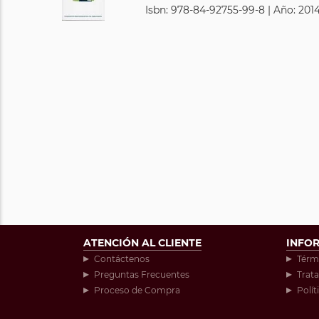
Isbn: 978-84-92755-99-8 | Año: 2014
ATENCIÓN AL CLIENTE
INFO
Contáctenos
Térm
Preguntas Frecuentes
Trat
Proceso de Compra
Polít