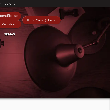
el nacional
Identificarse

Mi Carro ( libros)
Registrar
TEMAS