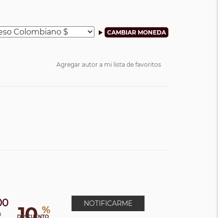
Agregar autor a mi lista de favoritos
00
NOTIFICARME
10
%
0
DESCUENTO