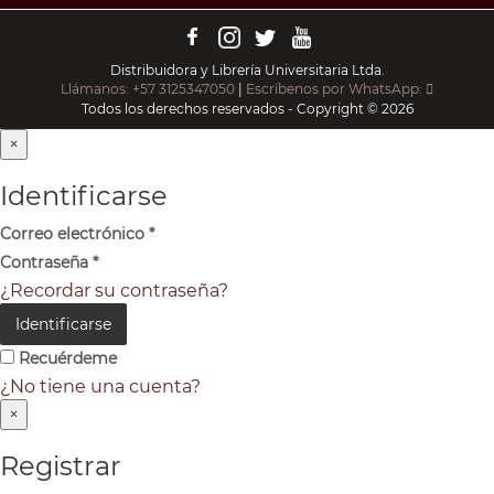
Distribuidora y Librería Universitaria Ltda.
Llámanos: +57 3125347050
|
Escríbenos por WhatsApp:
Todos los derechos reservados - Copyright © 2026
×
Identificarse
Correo electrónico
*
Contraseña
*
¿Recordar su contraseña?
Identificarse
Recuérdeme
¿No tiene una cuenta?
×
Registrar