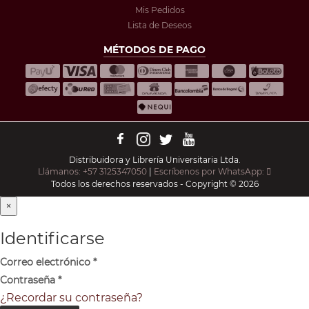
Mis Pedidos
Lista de Deseos
MÉTODOS DE PAGO
Distribuidora y Librería Universitaria Ltda.
Llámanos: +57 3125347050
|
Escríbenos por WhatsApp:
Todos los derechos reservados - Copyright © 2026
×
Identificarse
Correo electrónico
*
Contraseña
*
¿Recordar su contraseña?