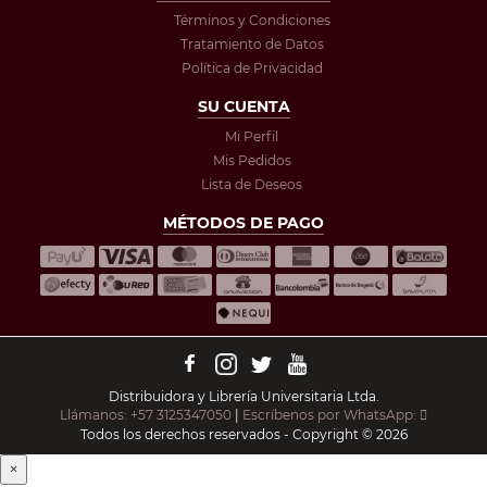
Términos y Condiciones
Tratamiento de Datos
Política de Privacidad
SU CUENTA
Mi Perfil
Mis Pedidos
Lista de Deseos
MÉTODOS DE PAGO
Distribuidora y Librería Universitaria Ltda.
Llámanos: +57 3125347050
|
Escríbenos por WhatsApp:
Todos los derechos reservados - Copyright © 2026
×